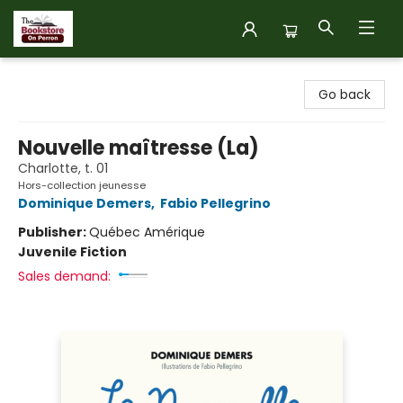
The Bookstore on Perron
Go back
Nouvelle maîtresse (La)
Charlotte, t. 01
Hors-collection jeunesse
Dominique Demers
,
Fabio Pellegrino
Publisher:
Québec Amérique
Juvenile Fiction
Sales demand: