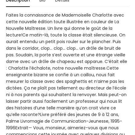
Faites la connaissance de Mademoiselle Charlotte avec
cette nouvelle édition toute illustrée en couleur de La
Nouvelle Maîtresse. Un livre qui donne le goût de la
lecture!Ce matin-là, toute la classe était silencieuse. On
aurait entendu un petit pois rouler sur le plancher. Puis
dans le corridor, clop… clop… clop… un drôle de bruit de
pas. Soudain, la porte s’est ouverte et une étrange vieille
dame avec un drôle de chapeau est apparue. C’était elle
: Charlotte l’échalote, notre nouvelle maîtresse.Cette
enseignante bizarre se confie à un caillou, nous fait
mesurer la classe avec des spaghettis et n’aime pas les
dictées. Ça ne plaît pas tellement au directeur de l’école
ni à nos parents qui souhaitent la renvoyer. Mais peut-on
laisser partir aussi facilement un professeur qui nous lit
des histoires d’une telle manière qu’on croit vivre ce
qu’elle raconte?Livre préféré des jeunes de 9 à 12 ans,
Palme Livromagie de Communication-Jeunesse, 1995-
1996Extrait— Vous, monsieur, aimeriez-vous que nous
commencions cette journée avec quelques divisions ou