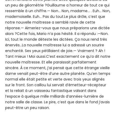
un peu de géométrie ?Guillaume a horreur de tout ce qui
ressemble à un chiffre.— Non… Non, madame… . Euh… Non,
mademoiselle. Euh… Pas du tout.Le plus drôle, c’est que
notre nouvelle maîtresse a semblé ravie de cette
réponse.— Aimeriez-vous que nous préparions une dictée
alors ?Cette fois, Mario n’a pas hésité. Il a répondu :—Non.
Ici, tout le monde déteste les dictées. Ça nous rend très
énervés…La nouvelle maîtresse lui a adressé un sourire
enchanté. Ses yeux pétillaient de joie.— Vraiment ? Ah !
Tant mieux ! Moi aussi.C’est exactement ce qu’a dit notre
nouvelle maîtresse. Et elle paraissait parfaitement
sincère. À ce moment, j’ai pensé que cette étrange vieille
dame venait peut-être d’une autre planète. Qu’en temps
normal elle était petite et verte avec trois yeux alignés
sur le front. Son caillou lui servait d’émetteur-récepteur
et la reliait à un vaisseau fantastique valsant dans
l’espace à quelque mille milliards d’années-lumière de
notre salle de classe. Le pire, c’est que dans le fond j’avais
peut-être un peu raison.